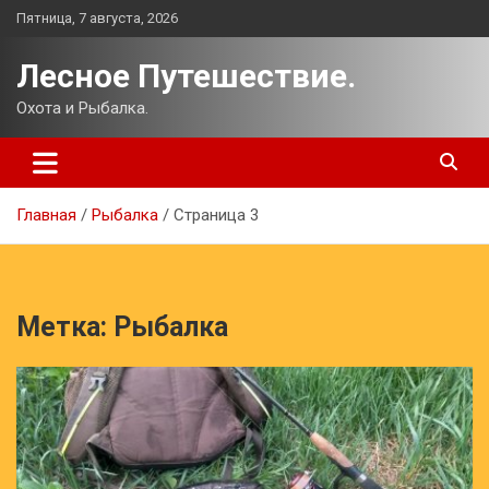
Перейти
Пятница, 7 августа, 2026
к
содержимому
Лесное Путешествие.
Охота и Рыбалка.
Главная
Рыбалка
Страница 3
Метка:
Рыбалка