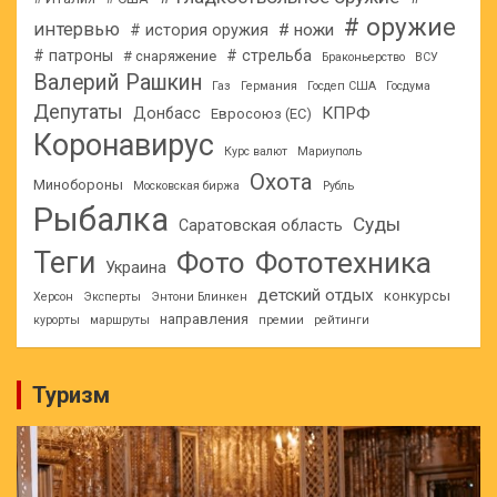
# оружие
интервью
# ножи
# история оружия
# патроны
# стрельба
# снаряжение
Браконьерство
ВСУ
Валерий Рашкин
Газ
Германия
Госдеп США
Госдума
Депутаты
КПРФ
Донбасс
Евросоюз (ЕС)
Коронавирус
Курс валют
Мариуполь
Охота
Минобороны
Московская биржа
Рубль
Рыбалка
Суды
Саратовская область
Теги
Фото
Фототехника
Украина
детский отдых
конкурсы
Херсон
Эксперты
Энтони Блинкен
направления
курорты
маршруты
премии
рейтинги
Туризм