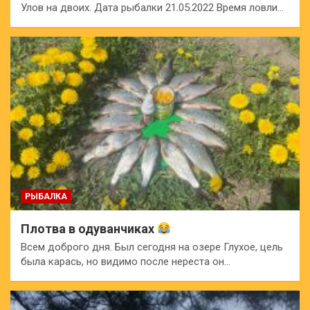
Улов на двоих. Дата рыбалки 21.05.2022 Время ловли…
РЫБАЛКА
Плотва в одуванчиках
Всем доброго дня. Был сегодня на озере Глухое, цель
была карась, но видимо после нереста он…