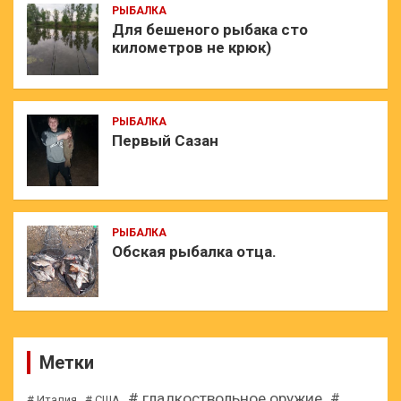
РЫБАЛКА
Для бешеного рыбака сто
километров не крюк)
РЫБАЛКА
Первый Сазан
РЫБАЛКА
Обская рыбалка отца.
Метки
# гладкоствольное оружие
#
# Италия
# США