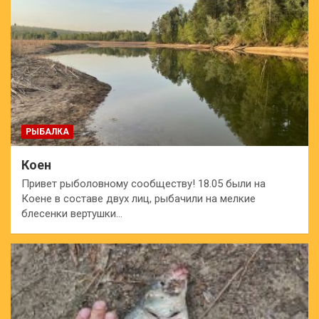
РЫБАЛКА
Коен
Привет рыболовному сообществу! 18.05 были на
Коене в составе двух лиц, рыбачили на мелкие
блесенки вертушки…