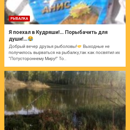
РЫБАЛКА
Я поехал в Кудряши!… Порыбачить для
души!…
Добрый вечер друзья рыболовы!
Выходные не
получилось вырваться на рыбалку,так как посвятил их
"Потустороннему Миру!" То…