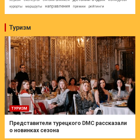
направления
курорты
маршруты
премии
рейтинги
Туризм
ТУРИЗМ
Представители турецкого DMC рассказали
о новинках сезона