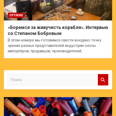
ОРУЖИЕ
«Боремся за живучесть корабля». Интервью
со Степаном Бобровым
В этом номере мы готовимся свести воедино точку
зрения разных представителей индустрии охоты:
импортёров, продавцов, производителей…
П
о
и
с
к