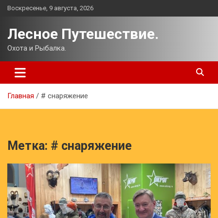
Перейти
Воскресенье, 9 августа, 2026
к
содержимому
Лесное Путешествие.
Охота и Рыбалка.
Главная
# снаряжение
Метка:
# снаряжение