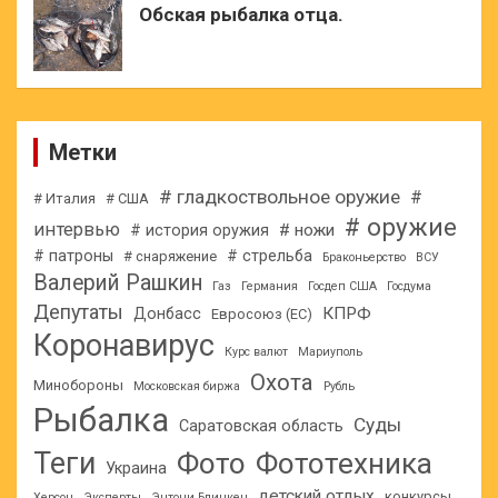
Обская рыбалка отца.
Метки
# гладкоствольное оружие
#
# Италия
# США
# оружие
интервью
# ножи
# история оружия
# патроны
# стрельба
# снаряжение
Браконьерство
ВСУ
Валерий Рашкин
Газ
Германия
Госдеп США
Госдума
Депутаты
КПРФ
Донбасс
Евросоюз (ЕС)
Коронавирус
Курс валют
Мариуполь
Охота
Минобороны
Московская биржа
Рубль
Рыбалка
Суды
Саратовская область
Теги
Фото
Фототехника
Украина
детский отдых
конкурсы
Херсон
Эксперты
Энтони Блинкен