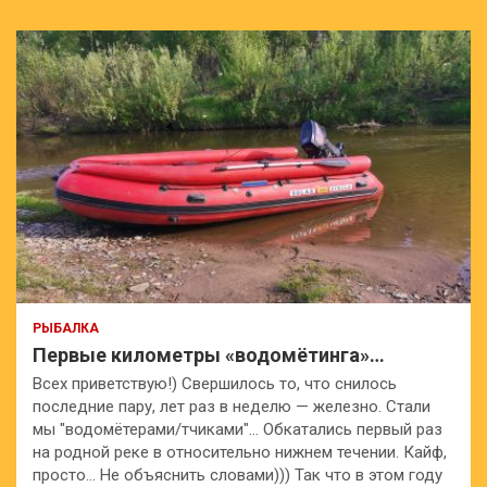
РЫБАЛКА
Первые километры «водомётинга»…
Всех приветствую!) Свершилось то, что снилось
последние пару, лет раз в неделю — железно. Стали
мы "водомётерами/тчиками"… Обкатались первый раз
на родной реке в относительно нижнем течении. Кайф,
просто… Не объяснить словами))) Так что в этом году