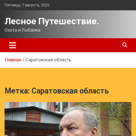
Перейти
Пятница, 7 августа, 2026
к
содержимому
Лесное Путешествие.
Охота и Рыбалка.
Главная
Саратовская область
Метка:
Саратовская область