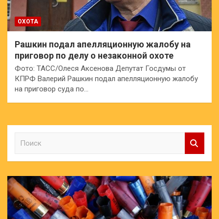
ОХОТА
Рашкин подал апелляционную жалобу на
приговор по делу о незаконной охоте
Фото: ТАСС/Олеся Аксенова Депутат Госдумы от
КПРФ Валерий Рашкин подал апелляционную жалобу
на приговор суда по…
П
о
и
с
к