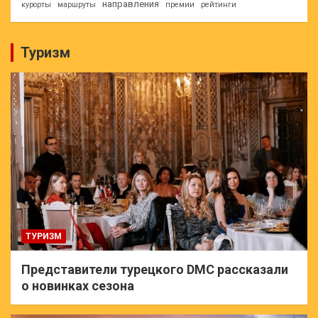
направления
курорты
маршруты
премии
рейтинги
Туризм
ТУРИЗМ
Представители турецкого DMC рассказали
о новинках сезона