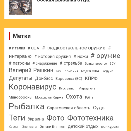
Метки
# гладкоствольное оружие
#
# Италия
# США
# оружие
интервью
# ножи
# история оружия
# патроны
# стрельба
# снаряжение
Браконьерство
ВСУ
Валерий Рашкин
Газ
Германия
Госдеп США
Госдума
Депутаты
КПРФ
Донбасс
Евросоюз (ЕС)
Коронавирус
Курс валют
Мариуполь
Охота
Минобороны
Московская биржа
Рубль
Рыбалка
Суды
Саратовская область
Теги
Фото
Фототехника
Украина
детский отдых
конкурсы
Херсон
Эксперты
Энтони Блинкен