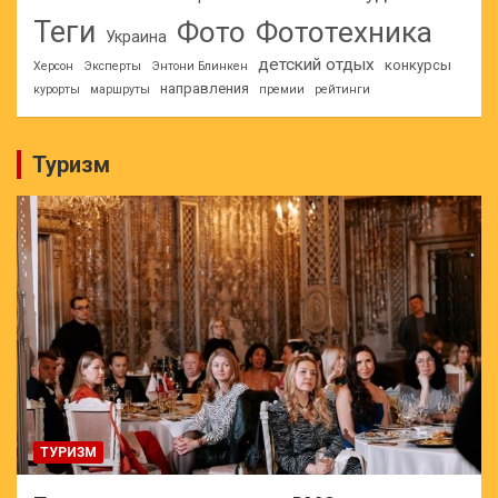
Теги
Фото
Фототехника
Украина
детский отдых
конкурсы
Херсон
Эксперты
Энтони Блинкен
направления
курорты
маршруты
премии
рейтинги
Туризм
ТУРИЗМ