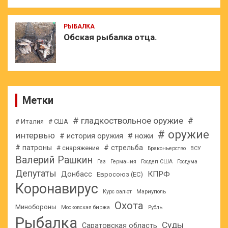
РЫБАЛКА
Обская рыбалка отца.
Метки
# гладкоствольное оружие
#
# Италия
# США
# оружие
интервью
# ножи
# история оружия
# патроны
# стрельба
# снаряжение
Браконьерство
ВСУ
Валерий Рашкин
Газ
Германия
Госдеп США
Госдума
Депутаты
КПРФ
Донбасс
Евросоюз (ЕС)
Коронавирус
Курс валют
Мариуполь
Охота
Минобороны
Московская биржа
Рубль
Рыбалка
Суды
Саратовская область