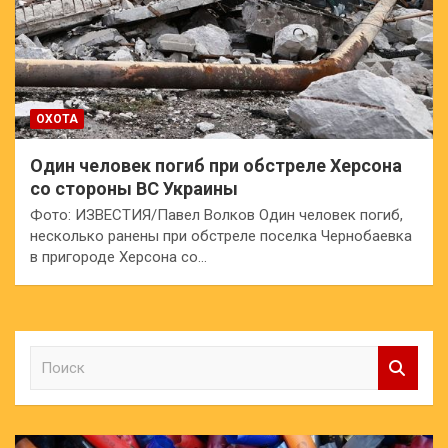
ОХОТА
Один человек погиб при обстреле Херсона
со стороны ВС Украины
Фото: ИЗВЕСТИЯ/Павел Волков Один человек погиб,
несколько ранены при обстреле поселка Чернобаевка
в пригороде Херсона со…
П
о
и
с
к