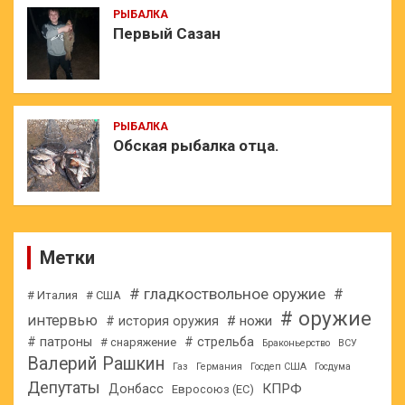
РЫБАЛКА
Первый Сазан
РЫБАЛКА
Обская рыбалка отца.
Метки
# гладкоствольное оружие
#
# Италия
# США
# оружие
интервью
# ножи
# история оружия
# патроны
# стрельба
# снаряжение
Браконьерство
ВСУ
Валерий Рашкин
Газ
Германия
Госдеп США
Госдума
Депутаты
КПРФ
Донбасс
Евросоюз (ЕС)