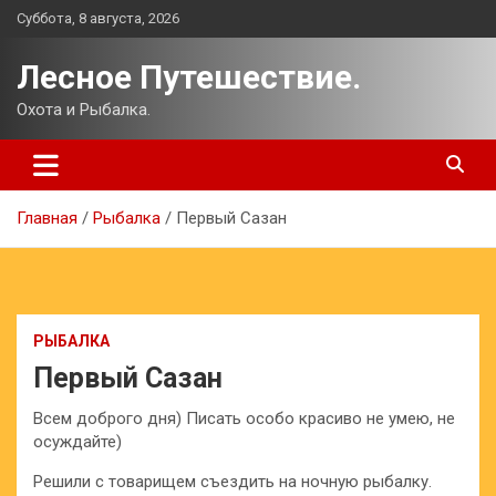
Перейти
Суббота, 8 августа, 2026
к
содержимому
Лесное Путешествие.
Охота и Рыбалка.
Главная
Рыбалка
Первый Сазан
РЫБАЛКА
Первый Сазан
Всем доброго дня) Писать особо красиво не умею, не
осуждайте)
Решили с товарищем съездить на ночную рыбалку.