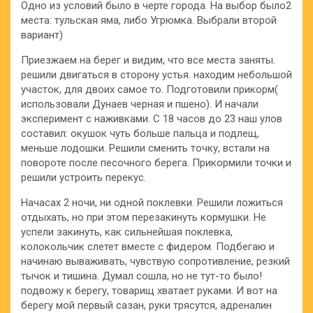
Одно из условий было в черте города. На выбор было2
места: тульская яма, либо Угрюмка. Выбрали второй
вариант)
Приезжаем на берег и видим, что все места заняты.
решили двигаться в сторону устья. находим небольшой
участок, для двоих самое то. Подготовили прикорм(
использовали Дунаев черная и пшено). И начали
эксперимент с наживками. С 18 часов до 23 наш улов
составил: окушок чуть больше пальца и подлещ,
меньше лодошки. Решили сменить точку, встали на
повороте после песочного берега. Прикормили точки и
решили устроить перекус.
Начасах 2 ночи, ни одной поклевки. Решили ложиться
отдыхать, но при этом перезакинуть кормушки. Не
успели закинуть, как сильнейшая поклевка,
колокольчик слетет вместе с фидером. Подбегаю и
начинаю вываживать, чувствую сопротивление, резкий
тычок и тишина. Думал сошла, но не тут-то было!
подвожу к берегу, товарищ хватает руками. И вот на
берегу мой первый сазан, руки трясутся, адреналин