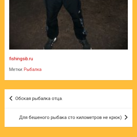
fishingsib.ru
Метки:
Рыбалка
Навигация
Обская рыбалка отца.
по
записям
Для бешеного рыбака сто километров не крюк)