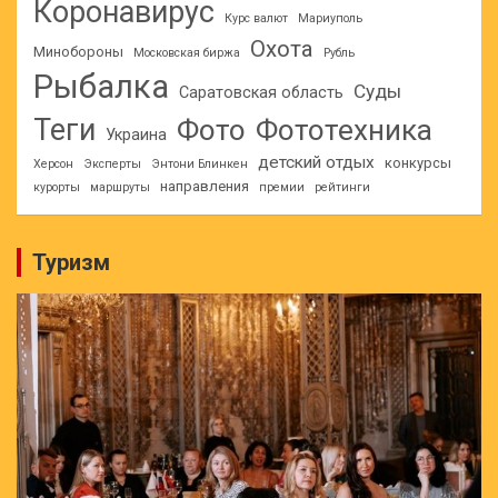
Коронавирус
Курс валют
Мариуполь
Охота
Минобороны
Московская биржа
Рубль
Рыбалка
Суды
Саратовская область
Теги
Фото
Фототехника
Украина
детский отдых
конкурсы
Херсон
Эксперты
Энтони Блинкен
направления
курорты
маршруты
премии
рейтинги
Туризм