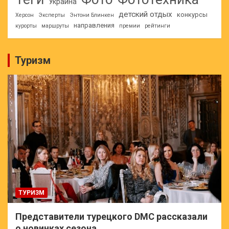
Украина
детский отдых
конкурсы
Херсон
Эксперты
Энтони Блинкен
направления
курорты
маршруты
премии
рейтинги
Туризм
ТУРИЗМ
Представители турецкого DMC рассказали
о новинках сезона