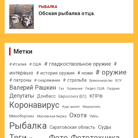
РЫБАЛКА
Обская рыбалка отца.
Метки
# гладкоствольное оружие
#
# Италия
# США
# оружие
интервью
# ножи
# история оружия
# патроны
# стрельба
# снаряжение
Браконьерство
ВСУ
Валерий Рашкин
Газ
Германия
Госдеп США
Госдума
Депутаты
КПРФ
Донбасс
Евросоюз (ЕС)
Коронавирус
Курс валют
Мариуполь
Охота
Минобороны
Московская биржа
Рубль
Рыбалка
Суды
Саратовская область
Теги
Фото
Фототехника