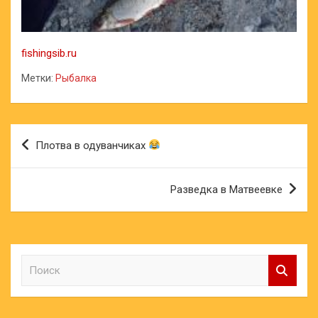
fishingsib.ru
Метки:
Рыбалка
Навигация
Плотва в одуванчиках
по
записям
Разведка в Матвеевке
П
о
и
с