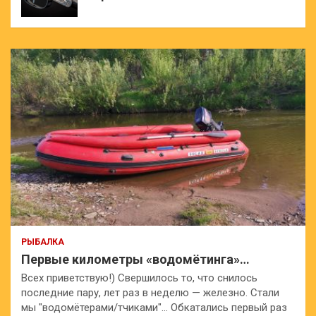
РЫБАЛКА
Первые километры «водомётинга»…
Всех приветствую!) Свершилось то, что снилось
последние пару, лет раз в неделю — железно. Стали
мы "водомётерами/тчиками"… Обкатались первый раз