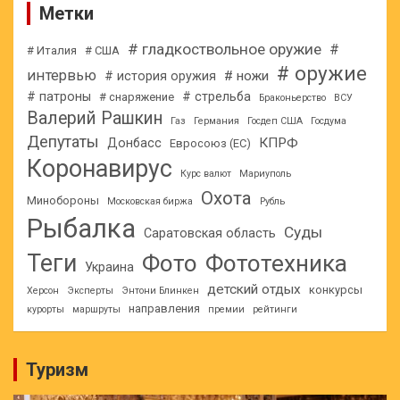
Метки
# гладкоствольное оружие
#
# Италия
# США
# оружие
интервью
# ножи
# история оружия
# патроны
# стрельба
# снаряжение
Браконьерство
ВСУ
Валерий Рашкин
Газ
Германия
Госдеп США
Госдума
Депутаты
КПРФ
Донбасс
Евросоюз (ЕС)
Коронавирус
Курс валют
Мариуполь
Охота
Минобороны
Московская биржа
Рубль
Рыбалка
Суды
Саратовская область
Теги
Фото
Фототехника
Украина
детский отдых
конкурсы
Херсон
Эксперты
Энтони Блинкен
направления
курорты
маршруты
премии
рейтинги
Туризм