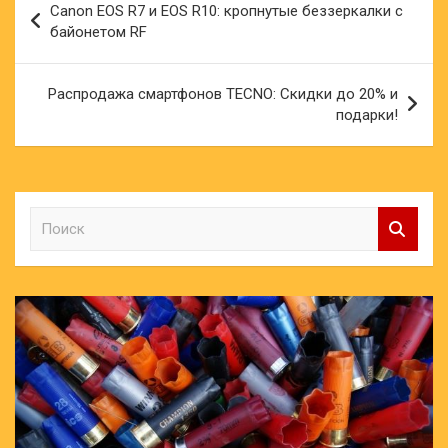
Canon EOS R7 и EOS R10: кропнутые беззеркалки с
по
байонетом RF
записям
Распродажа смартфонов TECNO: Скидки до 20% и
подарки!
П
о
и
с
к