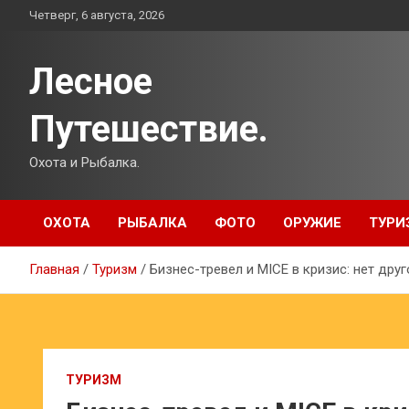
Перейти
Четверг, 6 августа, 2026
к
содержимому
Лесное
Путешествие.
Охота и Рыбалка.
ОХОТА
РЫБАЛКА
ФОТО
ОРУЖИЕ
ТУРИ
Главная
Туризм
Бизнес-тревел и MICE в кризис: нет дру
ТУРИЗМ