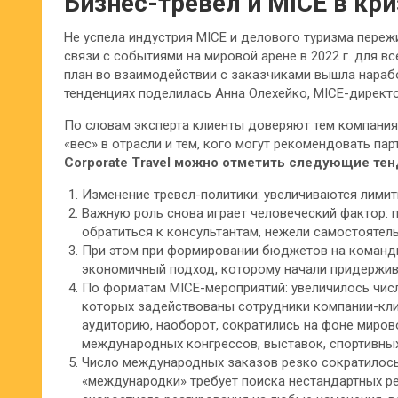
Бизнес-тревел и MICE в кри
Не успела индустрия MICE и делового туризма переж
связи с событиями на мировой арене в 2022 г. для в
план во взаимодействии с заказчиками вышла нараб
тенденциях поделилась Анна Олехейко, MICE-директор
По словам эксперта клиенты доверяют тем компаниям
«вес» в отрасли и тем, кого могут рекомендовать па
Corporate Travel можно отметить следующие тен
Изменение тревел-политики: увеличиваются лимит
Важную роль снова играет человеческий фактор: 
обратиться к консультантам, нежели самостоятел
При этом при формировании бюджетов на команд
экономичный подход, которому начали придержив
По форматам MICE-мероприятий: увеличилось числ
которых задействованы сотрудники компании-кли
аудиторию, наоборот, сократились на фоне миров
международных конгрессов, выставок, спортивных
Число международных заказов резко сократилось
«международки» требует поиска нестандартных ре