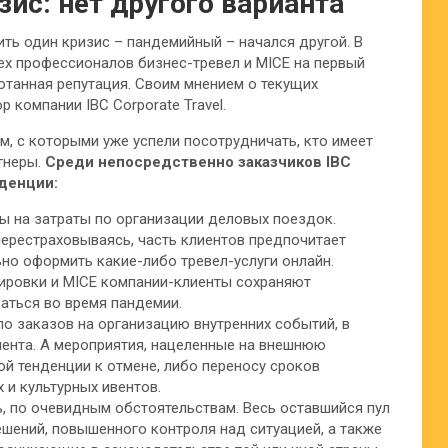
зис: нет другого варианта
ить один кризис – пандемийный – начался другой. В
сех профессионалов бизнес-тревел и MICE на первый
отанная репутация. Своим мнением о текущих
 компании IBC Corporate Travel.
, с которыми уже успели посотрудничать, кто имеет
ртнеры.
Среди непосредственно заказчиков IBC
денции:
ы на затраты по организации деловых поездок.
перестраховываясь, часть клиентов предпочитает
ьно оформить какие-либо тревел-услуги онлайн.
ировки и MICE компании-клиенты сохраняют
аться во время пандемии.
о заказов на организацию внутренних событий, в
ента. А мероприятия, нацеленные на внешнюю
ой тенденции к отмене, либо переносу сроков
 и культурных ивентов.
, по очевидным обстоятельствам. Весь оставшийся пул
шений, повышенного контроля над ситуацией, а также