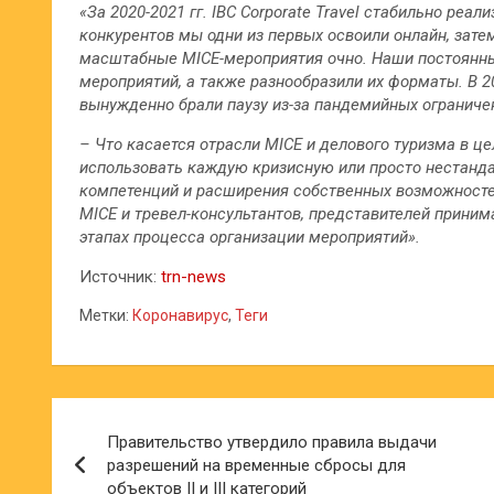
«За 2020-2021 гг. IBC Corporate Travel стабильно ре
конкурентов мы одни из первых освоили онлайн, затем
масштабные MICE-мероприятия очно. Наши постоянн
мероприятий, а также разнообразили их форматы. В 2
вынужденно брали паузу из-за пандемийных ограниче
–
Что касается отрасли MICE и делового туризма в цел
использовать каждую кризисную или просто нестанда
компетенций и расширения собственных возможносте
MICE и тревел-консультантов, представителей прини
этапах процесса организации мероприятий».
Источник:
trn-news
Метки:
Коронавирус
,
Теги
Навигация
Правительство утвердило правила выдачи
по
разрешений на временные сбросы для
объектов II и III категорий