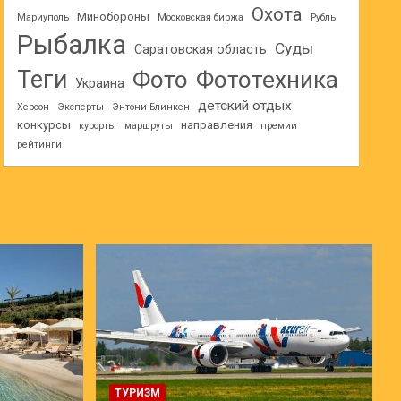
Охота
Минобороны
Мариуполь
Московская биржа
Рубль
Рыбалка
Суды
Саратовская область
Теги
Фото
Фототехника
Украина
детский отдых
Херсон
Эксперты
Энтони Блинкен
конкурсы
направления
курорты
маршруты
премии
рейтинги
ТУРИЗМ