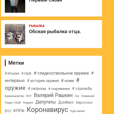
РЫБАЛКА
Обская рыбалка отца.
Метки
# гладкоствольное оружие
#
# Италия
# США
#
интервью
# ножи
# история оружия
оружие
# патроны
# стрельба
# снаряжение
Валерий Рашкин
Браконьерство
ВСУ
Газ
Германия
Депутаты
Донбасс
Евросоюз
Госдеп США
Госдума
Коронавирус
КПРФ
(ЕС)
Курс валют