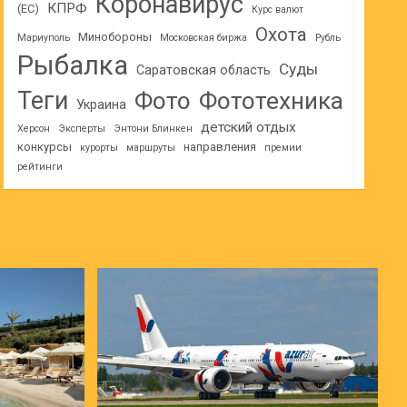
Коронавирус
КПРФ
(ЕС)
Курс валют
Охота
Минобороны
Мариуполь
Московская биржа
Рубль
Рыбалка
Суды
Саратовская область
Теги
Фото
Фототехника
Украина
детский отдых
Херсон
Эксперты
Энтони Блинкен
конкурсы
направления
курорты
маршруты
премии
рейтинги