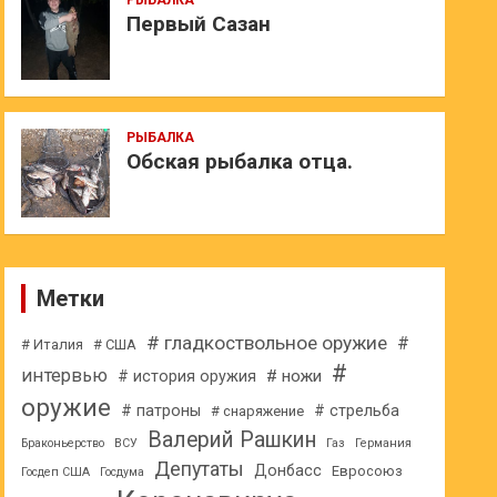
РЫБАЛКА
Первый Сазан
РЫБАЛКА
Обская рыбалка отца.
Метки
# гладкоствольное оружие
#
# Италия
# США
#
интервью
# ножи
# история оружия
оружие
# патроны
# стрельба
# снаряжение
Валерий Рашкин
Браконьерство
ВСУ
Газ
Германия
Депутаты
Донбасс
Евросоюз
Госдеп США
Госдума