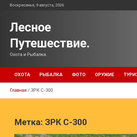
Перейти
Воскресенье, 9 августа, 2026
к
содержимому
Лесное
Путешествие.
Охота и Рыбалка.
ОХОТА
РЫБАЛКА
ФОТО
ОРУЖИЕ
ТУРИ
Главная
ЗРК С-300
Метка:
ЗРК С-300