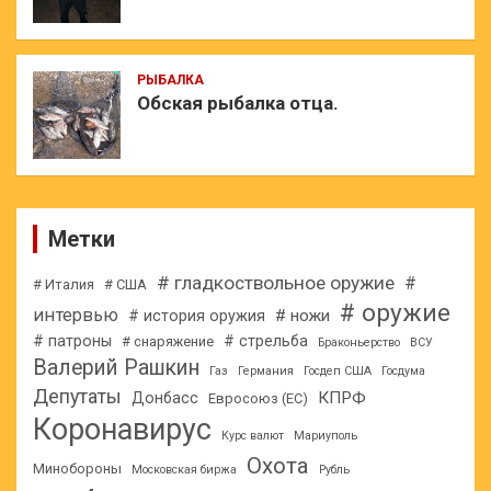
РЫБАЛКА
Обская рыбалка отца.
Метки
# гладкоствольное оружие
#
# Италия
# США
# оружие
интервью
# ножи
# история оружия
# патроны
# стрельба
# снаряжение
Браконьерство
ВСУ
Валерий Рашкин
Газ
Германия
Госдеп США
Госдума
Депутаты
КПРФ
Донбасс
Евросоюз (ЕС)
Коронавирус
Курс валют
Мариуполь
Охота
Минобороны
Московская биржа
Рубль