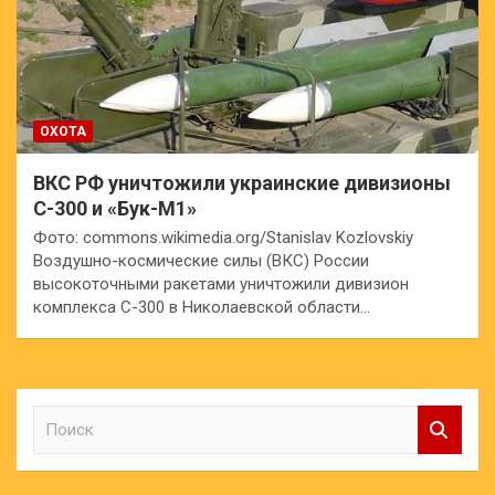
ОХОТА
ВКС РФ уничтожили украинские дивизионы
С-300 и «Бук-М1»
Фото: commons.wikimedia.org/Stanislav Kozlovskiy
Воздушно-космические силы (ВКС) России
высокоточными ракетами уничтожили дивизион
комплекса С-300 в Николаевской области…
П
о
и
с