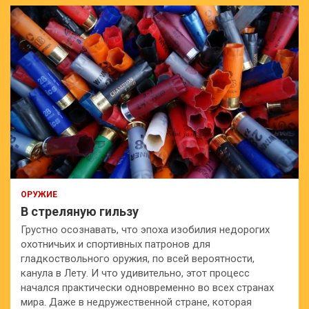
к
ОРУЖИЕ
В стреляную гильзу
Грустно осознавать, что эпоха изобилия недорогих
охотничьих и спортивных патронов для
гладкоствольного оружия, по всей вероятности,
канула в Лету. И что удивительно, этот процесс
начался практически одновременно во всех странах
мира. Даже в недружественной стране, которая