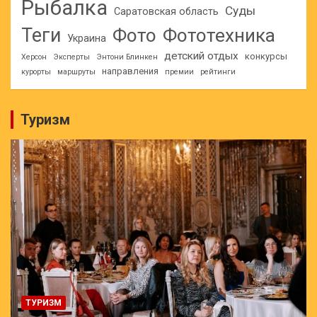
Рыбалка
Суды
Саратовская область
Теги
Фото
Фототехника
Украина
детский отдых
конкурсы
Херсон
Эксперты
Энтони Блинкен
направления
курорты
маршруты
премии
рейтинги
Туризм
ТУРИЗМ