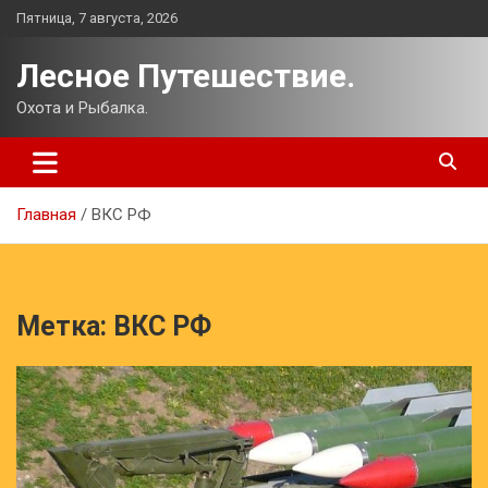
Перейти
Пятница, 7 августа, 2026
к
содержимому
Лесное Путешествие.
Охота и Рыбалка.
Главная
ВКС РФ
Метка:
ВКС РФ