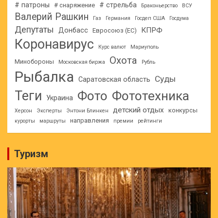
# патроны
# стрельба
# снаряжение
Браконьерство
ВСУ
Валерий Рашкин
Газ
Германия
Госдеп США
Госдума
Депутаты
КПРФ
Донбасс
Евросоюз (ЕС)
Коронавирус
Курс валют
Мариуполь
Охота
Минобороны
Московская биржа
Рубль
Рыбалка
Суды
Саратовская область
Теги
Фото
Фототехника
Украина
детский отдых
конкурсы
Херсон
Эксперты
Энтони Блинкен
направления
курорты
маршруты
премии
рейтинги
Туризм