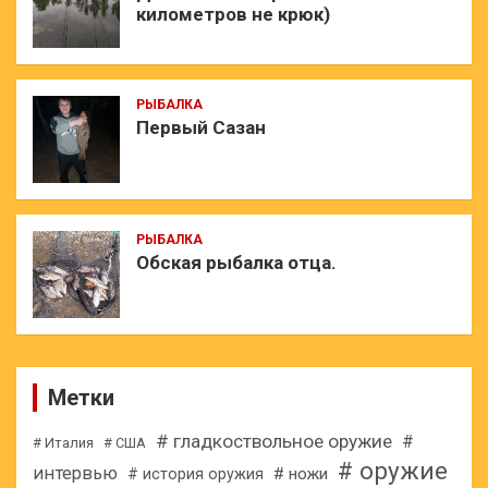
километров не крюк)
РЫБАЛКА
Первый Сазан
РЫБАЛКА
Обская рыбалка отца.
Метки
# гладкоствольное оружие
#
# Италия
# США
# оружие
интервью
# ножи
# история оружия