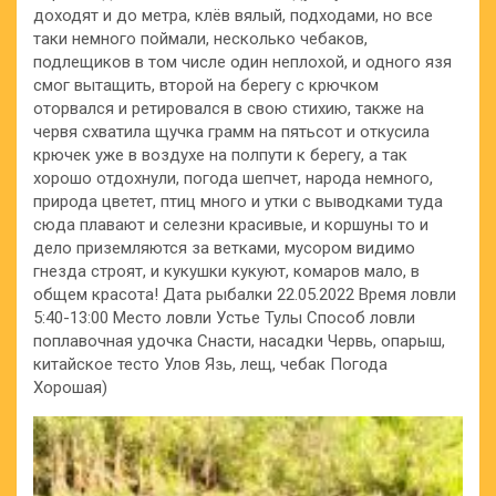
доходят и до метра, клёв вялый, подходами, но все
таки немного поймали, несколько чебаков,
подлещиков в том числе один неплохой, и одного язя
смог вытащить, второй на берегу с крючком
оторвался и ретировался в свою стихию, также на
червя схватила щучка грамм на пятьсот и откусила
крючек уже в воздухе на полпути к берегу, а так
хорошо отдохнули, погода шепчет, народа немного,
природа цветет, птиц много и утки с выводками туда
сюда плавают и селезни красивые, и коршуны то и
дело приземляются за ветками, мусором видимо
гнезда строят, и кукушки кукуют, комаров мало, в
общем красота! Дата рыбалки 22.05.2022 Время ловли
5:40-13:00 Место ловли Устье Тулы Способ ловли
поплавочная удочка Снасти, насадки Червь, опарыш,
китайское тесто Улов Язь, лещ, чебак Погода
Хорошая)