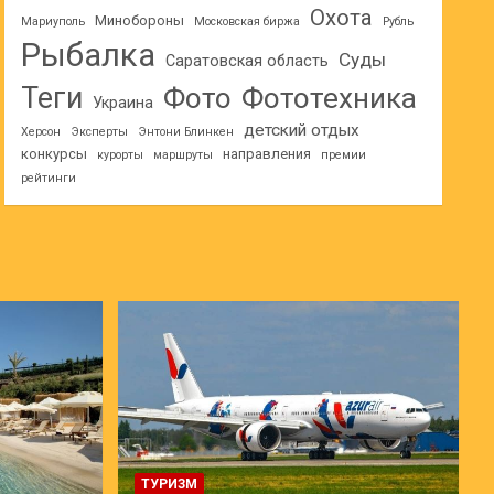
Охота
Минобороны
Мариуполь
Московская биржа
Рубль
Рыбалка
Суды
Саратовская область
Теги
Фото
Фототехника
Украина
детский отдых
Херсон
Эксперты
Энтони Блинкен
конкурсы
направления
курорты
маршруты
премии
рейтинги
ТУРИЗМ