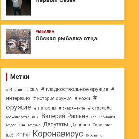
РЫБАЛКА
Обская рыбалка отца.
Метки
# гладкоствольное оружие
#
# Италия
# США
#
интервью
# ножи
# история оружия
оружие
# патроны
# стрельба
# снаряжение
Валерий Рашкин
Браконьерство
ВСУ
Газ
Германия
Депутаты
Донбасс
Евросоюз
Госдеп США
Госдума
Коронавирус
КПРФ
(ЕС)
Курс валют