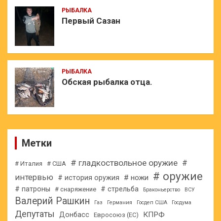
РЫБАЛКА
Первый Сазан
РЫБАЛКА
Обская рыбалка отца.
Метки
# гладкоствольное оружие
#
# Италия
# США
# оружие
интервью
# ножи
# история оружия
# патроны
# стрельба
# снаряжение
Браконьерство
ВСУ
Валерий Рашкин
Газ
Германия
Госдеп США
Госдума
Депутаты
КПРФ
Донбасс
Евросоюз (ЕС)