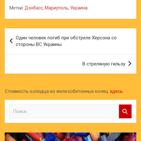
Метки:
Донбасс
,
Мариуполь
,
Украина
Навигация
Один человек погиб при обстреле Херсона со
по
стороны ВС Украины
записям
В стреляную гильзу
Стоимость колодца из железобетонных колец
здесь
.
П
о
и
с
к