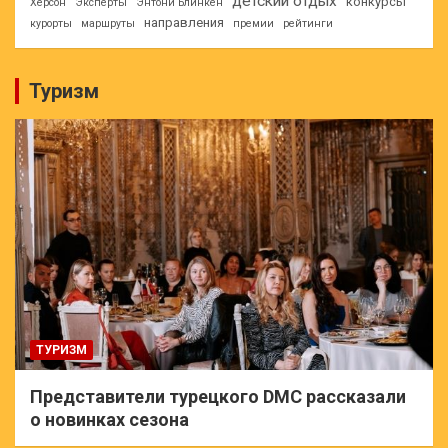
детский отдых
конкурсы
Херсон
Эксперты
Энтони Блинкен
направления
курорты
маршруты
премии
рейтинги
Туризм
ТУРИЗМ
Представители турецкого DMC рассказали
о новинках сезона