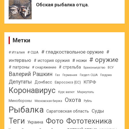
Обская рыбалка отца.
Метки
# гладкоствольное оружие
#
# Италия
# США
# оружие
интервью
# ножи
# история оружия
# патроны
# стрельба
# снаряжение
Браконьерство
ВСУ
Валерий Рашкин
Газ
Германия
Госдеп США
Госдума
Депутаты
КПРФ
Донбасс
Евросоюз (ЕС)
Коронавирус
Курс валют
Мариуполь
Охота
Минобороны
Московская биржа
Рубль
Рыбалка
Суды
Саратовская область
Теги
Фото
Фототехника
Украина