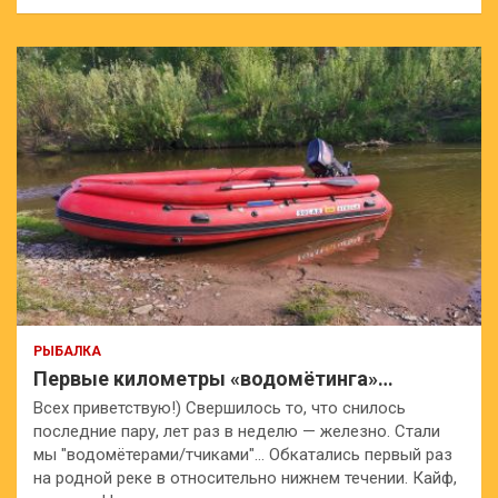
РЫБАЛКА
Первые километры «водомётинга»…
Всех приветствую!) Свершилось то, что снилось
последние пару, лет раз в неделю — железно. Стали
мы "водомётерами/тчиками"… Обкатались первый раз
на родной реке в относительно нижнем течении. Кайф,