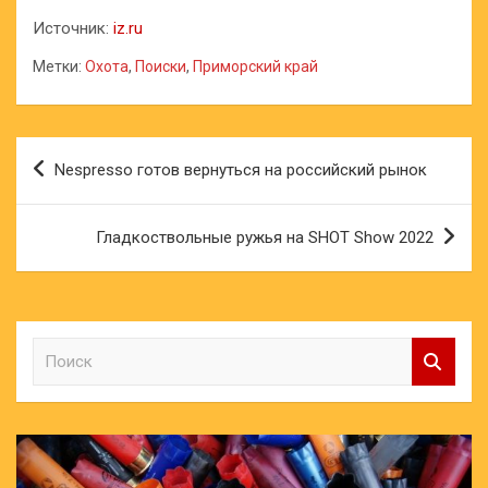
Источник:
iz.ru
Метки:
Охота
,
Поиски
,
Приморский край
Навигация
Nespresso готов вернуться на российский рынок
по
записям
Гладкоствольные ружья на SHOT Show 2022
П
о
и
с
к