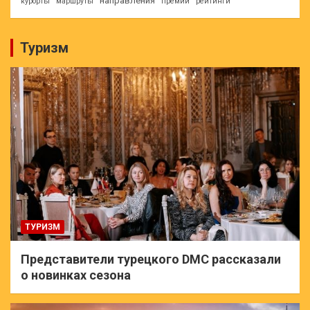
направления
курорты
маршруты
премии
рейтинги
Туризм
ТУРИЗМ
Представители турецкого DMC рассказали
о новинках сезона