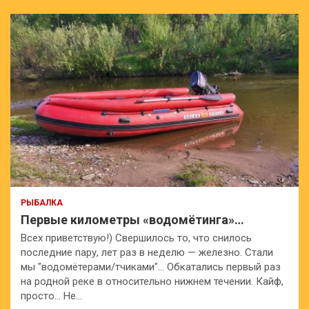
РЫБАЛКА
Первые километры «водомётинга»…
Всех приветствую!) Свершилось то, что снилось
последние пару, лет раз в неделю — железно. Стали
мы "водомётерами/тчиками"… Обкатались первый раз
на родной реке в относительно нижнем течении. Кайф,
просто… Не…