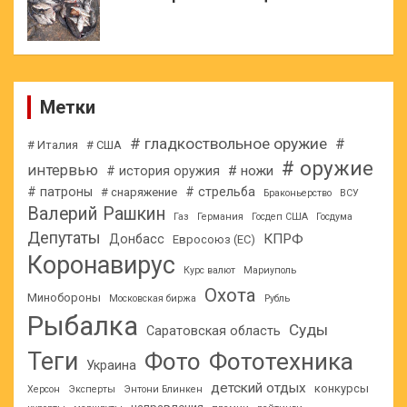
Метки
# гладкоствольное оружие
#
# Италия
# США
# оружие
интервью
# ножи
# история оружия
# патроны
# стрельба
# снаряжение
Браконьерство
ВСУ
Валерий Рашкин
Газ
Германия
Госдеп США
Госдума
Депутаты
КПРФ
Донбасс
Евросоюз (ЕС)
Коронавирус
Курс валют
Мариуполь
Охота
Минобороны
Московская биржа
Рубль
Рыбалка
Суды
Саратовская область
Теги
Фото
Фототехника
Украина
детский отдых
конкурсы
Херсон
Эксперты
Энтони Блинкен