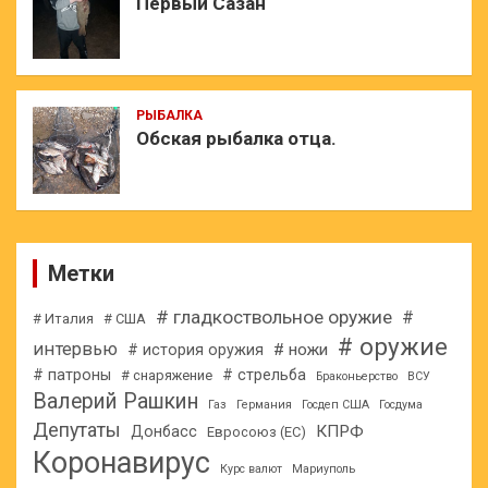
Первый Сазан
РЫБАЛКА
Обская рыбалка отца.
Метки
# гладкоствольное оружие
#
# Италия
# США
# оружие
интервью
# ножи
# история оружия
# патроны
# стрельба
# снаряжение
Браконьерство
ВСУ
Валерий Рашкин
Газ
Германия
Госдеп США
Госдума
Депутаты
КПРФ
Донбасс
Евросоюз (ЕС)
Коронавирус
Курс валют
Мариуполь