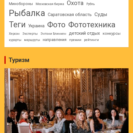
Охота
Минобороны
Московская биржа
Рубль
Рыбалка
Суды
Саратовская область
Теги
Фото
Фототехника
Украина
детский отдых
конкурсы
Херсон
Эксперты
Энтони Блинкен
направления
курорты
маршруты
премии
рейтинги
Туризм