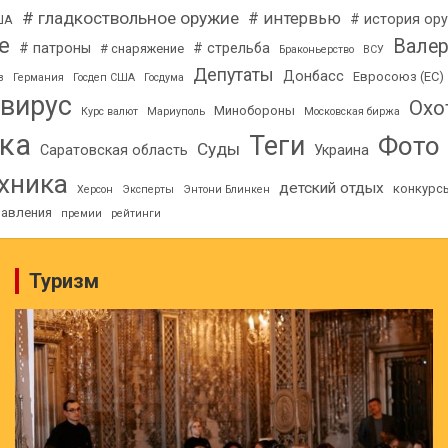
# гладкоствольное оружие
# интервью
# история ор
ША
е
Вале
# патроны
# стрельба
# снаряжение
Браконьерство
ВСУ
Депутаты
Донбасс
Евросоюз (ЕС)
з
Германия
Госдеп США
Госдума
вирус
Охо
Минобороны
Курс валют
Мариуполь
Московская биржа
ка
Теги
Фото
Суды
Саратовская область
Украина
хника
детский отдых
конкурс
Херсон
Эксперты
Энтони Блинкен
равления
премии
рейтинги
Туризм