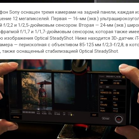
фон Sony оснащен тремя камерами на задней панели, каждая и
ение 12 мегапикселей. Первая — 16-мм (экв.) ультраширокоуго
 f/2,2 и 1/2,5-дюймовым сенсором. Вторая — 24-мм (экв.) шир
афрагмой f/1,7 и 1/1,7-дюймовым сенсором, которая также име
 изображения Optical SteadyShot. Ниже находится 3D-датчик iT
мера — перископная с объективом 85-125 мм f/2,3-f/2,8, в кот
р, также оснащенный стабилизацией Optical SteadyShot.