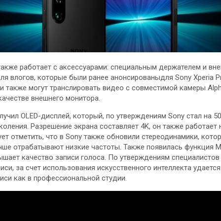
также работает с аксессуарами: специальным держателем и вн
я влогов, которые были ранее анонсированыдля Sony Xperia Pr
и также могут транслировать видео с совместимой камеры Alph
в качестве внешнего монитора.
лучил OLED-дисплей, который, по утверждениям Sony стал на 5
оления. Разрешение экрана составляет 4K, он также работает 
ует отметить, что в Sony также обновили стереодинамики, кото
чше отрабатывают низкие частоты. Также появилась функция Mu
ышает качество записи голоса. По утверждениям специалистов
иси, за счет использования искусственного интеллекта удаетс
иси как в профессиональной студии.