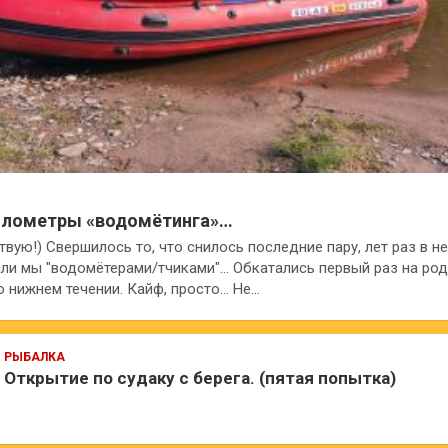
илометры «водомётинга»…
твую!) Свершилось то, что снилось последние пару, лет раз в 
али мы "водомётерами/тчиками"… Обкатались первый раз на род
о нижнем течении. Кайф, просто… Не…
РЫБАЛКА
Открытие по судаку с берега. (пятая попытка)