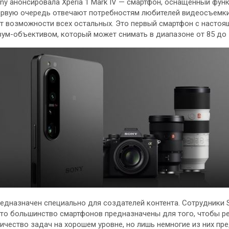
ny анонсировала Xperia 1 Mark IV — смартфон, оснащенный фун
ервую очередь отвечают потребностям любителей видеосъемки
т возможности всех остальных. Это первый смартфон с насто
зум-объективом, который может снимать в
диапазоне от 85 до 
предназначен специально для создателей контента. Сотрудники 
что большинство смартфонов предназначены для того, чтобы р
ичество задач на хорошем уровне, но лишь немногие из них пр