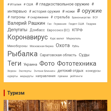
# гладкоствольное оружие
#
# Италия
# США
# оружие
интервью
# ножи
# история оружия
# патроны
# стрельба
# снаряжение
Браконьерство
ВСУ
Валерий Рашкин
Газ
Германия
Госдеп США
Госдума
Депутаты
КПРФ
Донбасс
Евросоюз (ЕС)
Коронавирус
Курс валют
Мариуполь
Охота
Минобороны
Московская биржа
Рубль
Рыбалка
Суды
Саратовская область
Теги
Фото
Фототехника
Украина
детский отдых
конкурсы
Херсон
Эксперты
Энтони Блинкен
направления
курорты
маршруты
премии
рейтинги
Туризм