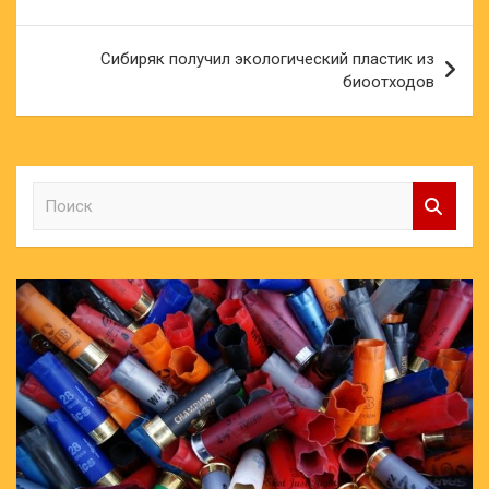
записям
Сибиряк получил экологический пластик из
биоотходов
П
о
и
с
к