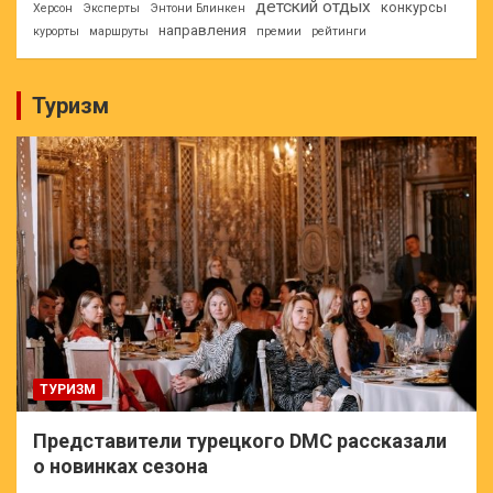
детский отдых
конкурсы
Херсон
Эксперты
Энтони Блинкен
направления
курорты
маршруты
премии
рейтинги
Туризм
ТУРИЗМ
Представители турецкого DMC рассказали
о новинках сезона