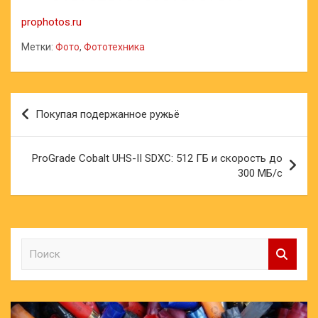
prophotos.ru
Метки:
Фото
,
Фототехника
Навигация
Покупая подержанное ружьё
по
записям
ProGrade Cobalt UHS-II SDXC: 512 ГБ и скорость до
300 МБ/с
П
о
и
с
к