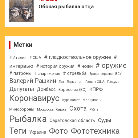
Обская рыбалка отца.
Метки
# гладкоствольное оружие
#
# Италия
# США
# оружие
интервью
# ножи
# история оружия
# патроны
# стрельба
# снаряжение
Браконьерство
ВСУ
Валерий Рашкин
Газ
Германия
Госдеп США
Госдума
Депутаты
КПРФ
Донбасс
Евросоюз (ЕС)
Коронавирус
Курс валют
Мариуполь
Охота
Минобороны
Московская биржа
Рубль
Рыбалка
Суды
Саратовская область
Теги
Фото
Фототехника
Украина