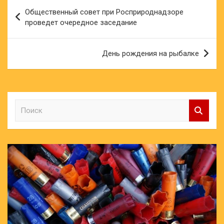
Навигация
Общественный совет при Росприроднадзоре
по
проведет очередное заседание
записям
День рождения на рыбалке
П
о
и
с
к