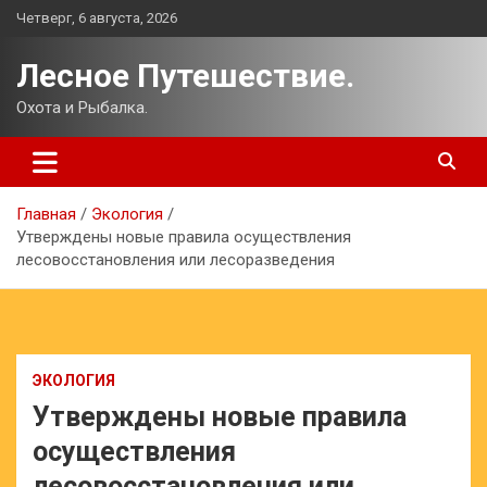
Перейти
Четверг, 6 августа, 2026
к
содержимому
Лесное Путешествие.
Охота и Рыбалка.
Главная
Экология
Утверждены новые правила осуществления
лесовосстановления или лесоразведения
ЭКОЛОГИЯ
Утверждены новые правила
осуществления
лесовосстановления или