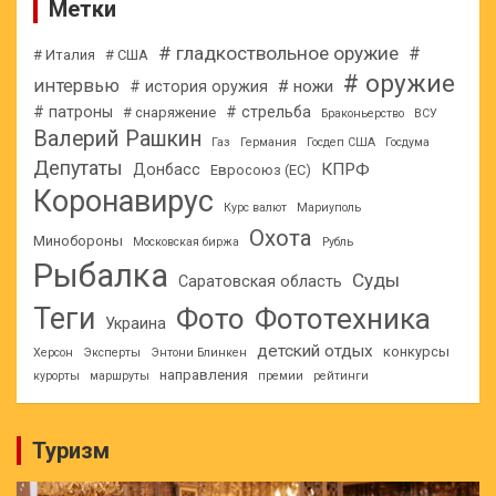
Метки
# гладкоствольное оружие
#
# Италия
# США
# оружие
интервью
# ножи
# история оружия
# патроны
# стрельба
# снаряжение
Браконьерство
ВСУ
Валерий Рашкин
Газ
Германия
Госдеп США
Госдума
Депутаты
КПРФ
Донбасс
Евросоюз (ЕС)
Коронавирус
Курс валют
Мариуполь
Охота
Минобороны
Московская биржа
Рубль
Рыбалка
Суды
Саратовская область
Теги
Фото
Фототехника
Украина
детский отдых
конкурсы
Херсон
Эксперты
Энтони Блинкен
направления
курорты
маршруты
премии
рейтинги
Туризм