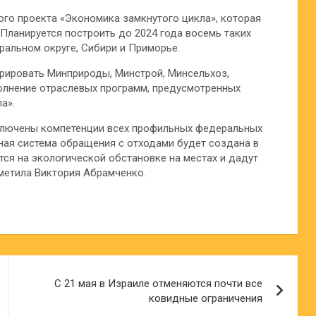
го проекта «Экономика замкнутого цикла», которая
 Планируется построить до 2024 года восемь таких
альном округе, Сибири и Приморье.
урировать Минприроды, Минстрой, Минсельхоз,
полнение отраслевых программ, предусмотренных
а».
ключены компетенции всех профильных федеральных
ная система обращения с отходами будет создана в
тся на экологической обстановке на местах и дадут
метила Виктория Абрамченко.
С 21 мая в Израиле отменяются почти все
ковидные ограничения