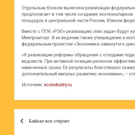
Отдельным блоком вынесена реализация федерально
предполагает в том числе создание экотехнопарков.
площадок в центральной части России, Южном федер
Вместе с ППК «РЭО» реализацию этих задач будут к
Минпромторг. В их ведении также утверждение и ис
федеральным проектом «Экономика замкнутого цикл
«К реализации реформы обращения с отходами под
ведомств. При активной позиции регионов эффектив
намеченные сроки. Её результаты благотворно скажу
дополнительный импульс развитию экономики», – от
Источник:
ecoindustry.ru
Навигация
Байкал все стерпит
по