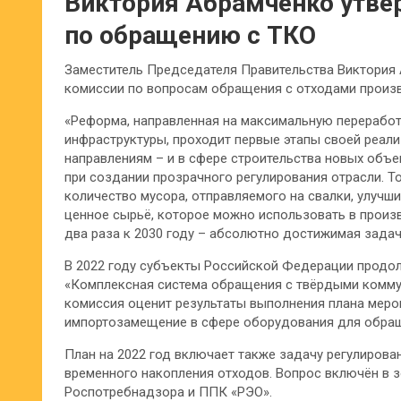
Виктория Абрамченко утве
по обращению с ТКО
Заместитель Председателя Правительства Виктория
комиссии по вопросам обращения с отходами произв
«Реформа, направленная на максимальную переработ
инфраструктуры, проходит первые этапы своей реали
направлениям – и в сфере строительства новых объе
при создании прозрачного регулирования отрасли. 
количество мусора, отправляемого на свалки, улучш
ценное сырьё, которое можно использовать в произ
два раза к 2030 году – абсолютно достижимая задач
В 2022 году субъекты Российской Федерации продо
«Комплексная система обращения с твёрдыми комму
комиссия оценит результаты выполнения плана меро
импортозамещение в сфере оборудования для обращ
План на 2022 год включает также задачу регулиров
временного накопления отходов. Вопрос включён в 
Роспотребнадзора и ППК «РЭО».