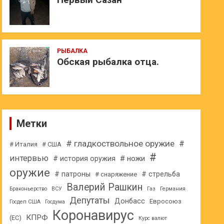
РЫБАЛКА
Обская рыбалка отца.
Метки
# гладкоствольное оружие
#
# Италия
# США
#
интервью
# ножи
# история оружия
оружие
# патроны
# стрельба
# снаряжение
Валерий Рашкин
Браконьерство
ВСУ
Газ
Германия
Депутаты
Донбасс
Евросоюз
Госдеп США
Госдума
Коронавирус
КПРФ
(ЕС)
Курс валют