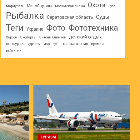
Охота
Минобороны
Мариуполь
Московская биржа
Рубль
Рыбалка
Суды
Саратовская область
Теги
Фото
Фототехника
Украина
детский отдых
Херсон
Эксперты
Энтони Блинкен
конкурсы
направления
курорты
маршруты
премии
рейтинги
ТУРИЗМ