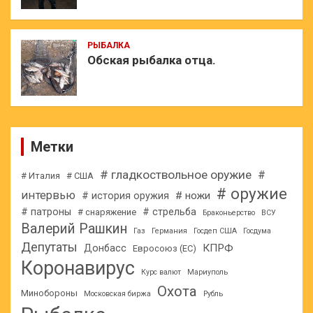
РЫБАЛКА
Обская рыбалка отца.
Метки
# гладкоствольное оружие
#
# Италия
# США
# оружие
интервью
# ножи
# история оружия
# патроны
# стрельба
# снаряжение
Браконьерство
ВСУ
Валерий Рашкин
Газ
Германия
Госдеп США
Госдума
Депутаты
КПРФ
Донбасс
Евросоюз (ЕС)
Коронавирус
Курс валют
Мариуполь
Охота
Минобороны
Московская биржа
Рубль