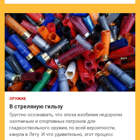
и
с
к
ОРУЖИЕ
В стреляную гильзу
Грустно осознавать, что эпоха изобилия недорогих
охотничьих и спортивных патронов для
гладкоствольного оружия, по всей вероятности,
канула в Лету. И что удивительно, этот процесс