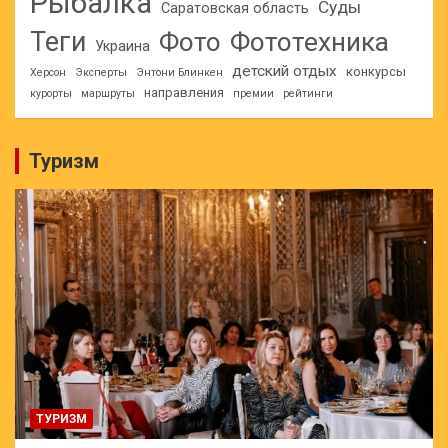
Рыбалка
Суды
Саратовская область
Теги
Фото
Фототехника
Украина
детский отдых
конкурсы
Херсон
Эксперты
Энтони Блинкен
направления
курорты
маршруты
премии
рейтинги
Туризм
ТУРИЗМ