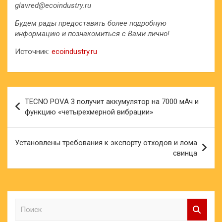
glavred@ecoindustry.ru
Будем рады предоставить более подробную
информацию и познакомиться с Вами лично!
Источник:
ecoindustry.ru
Навигация
TECNO POVA 3 получит аккумулятор на 7000 мАч и
по
функцию «четырехмерной вибрации»
записям
Установлены требования к экспорту отходов и лома
свинца
П
о