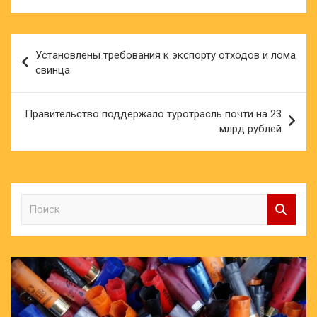
Навигация
Установлены требования к экспорту отходов и лома
по
свинца
записям
Правительство поддержало туротрасль почти на 23
млрд рублей
П
о
и
с
к