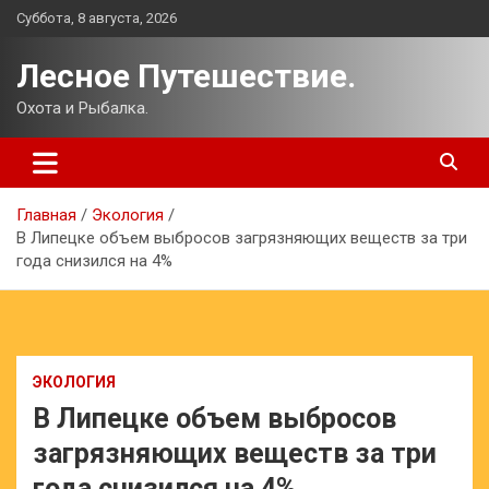
Перейти
Суббота, 8 августа, 2026
к
содержимому
Лесное Путешествие.
Охота и Рыбалка.
Главная
Экология
В Липецке объем выбросов загрязняющих веществ за три
года снизился на 4%
ЭКОЛОГИЯ
В Липецке объем выбросов
загрязняющих веществ за три
года снизился на 4%