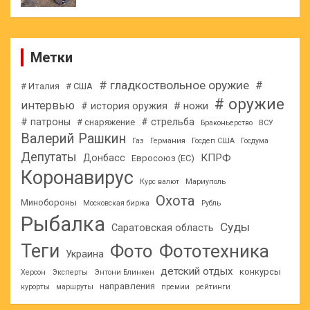
Метки
# гладкоствольное оружие
#
# Италия
# США
# оружие
интервью
# ножи
# история оружия
# патроны
# стрельба
# снаряжение
Браконьерство
ВСУ
Валерий Рашкин
Газ
Германия
Госдеп США
Госдума
Депутаты
КПРФ
Донбасс
Евросоюз (ЕС)
Коронавирус
Курс валют
Мариуполь
Охота
Минобороны
Московская биржа
Рубль
Рыбалка
Суды
Саратовская область
Теги
Фото
Фототехника
Украина
детский отдых
конкурсы
Херсон
Эксперты
Энтони Блинкен
направления
курорты
маршруты
премии
рейтинги