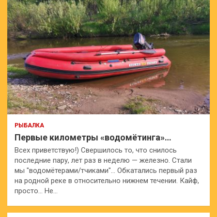
РЫБАЛКА
Первые километры «водомётинга»…
Всех приветствую!) Свершилось то, что снилось
последние пару, лет раз в неделю — железно. Стали
мы "водомётерами/тчиками"… Обкатались первый раз
на родной реке в относительно нижнем течении. Кайф,
просто… Не…