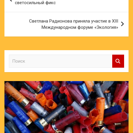
по
светосильный фикс
записям
Светлана Радионова приняла участие в XIII
Международном форуме «Экология»
П
о
и
с
к