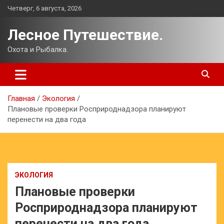
Перейти
Четверг, 6 августа, 2026
к
содержимому
Лесное Путешествие.
Охота и Рыбалка.
Главная
Экология
Плановые проверки Росприроднадзора планируют
перенести на два года
ЭКОЛОГИЯ
Плановые проверки
Росприроднадзора планируют
перенести на два года