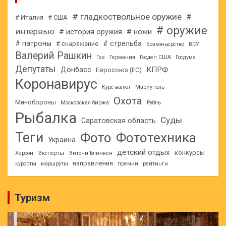
# гладкоствольное оружие
#
# Италия
# США
# оружие
интервью
# ножи
# история оружия
# патроны
# стрельба
# снаряжение
Браконьерство
ВСУ
Валерий Рашкин
Газ
Германия
Госдеп США
Госдума
Депутаты
КПРФ
Донбасс
Евросоюз (ЕС)
Коронавирус
Курс валют
Мариуполь
Охота
Минобороны
Московская биржа
Рубль
Рыбалка
Суды
Саратовская область
Теги
Фото
Фототехника
Украина
детский отдых
конкурсы
Херсон
Эксперты
Энтони Блинкен
направления
курорты
маршруты
премии
рейтинги
Туризм