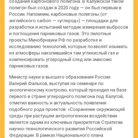
создания карбонового полигона. В Калужской такой
полигон был создан в 2020 году — он был первым в
России. Напомним, карбоновые полигоны (от
английского carbon — «углерод») — площадки для
разработки и испытаний методик измерения выбросов
и поглощения парниковых газов. Это пилотные
проекты Минобрнауки РФ по разработке и
исследованию технологий, которые позволят изымать
из атмосферы накопившийся там углекислый газ и
компенсировать углеродный след или эмиссию
парниковых газов.
Министр науки и высшего образования России
Валерий Фальков, выступая на семинаре по
экологическому контролю, который проходил на базе
первого в стране углеродного полигона под Калугой,
отметил важность и актуальность появления
подобного рода проектов: «Сохранение окружающей
среды при растущем антропогенном воздействии
является одним из ключевых приоритетов Стратегии
научно-технологического развития Российской
Федерации. В рамках Национального плана