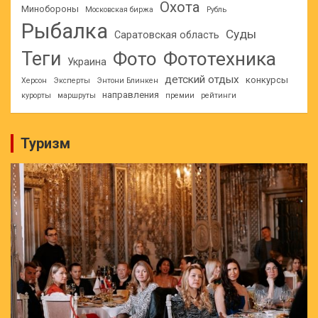
Охота
Минобороны
Московская биржа
Рубль
Рыбалка
Суды
Саратовская область
Теги
Фото
Фототехника
Украина
детский отдых
конкурсы
Херсон
Эксперты
Энтони Блинкен
направления
курорты
маршруты
премии
рейтинги
Туризм