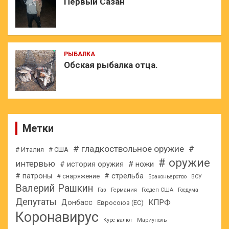
Первый Сазан
РЫБАЛКА
Обская рыбалка отца.
Метки
# гладкоствольное оружие
#
# Италия
# США
# оружие
интервью
# ножи
# история оружия
# патроны
# стрельба
# снаряжение
Браконьерство
ВСУ
Валерий Рашкин
Газ
Германия
Госдеп США
Госдума
Депутаты
КПРФ
Донбасс
Евросоюз (ЕС)
Коронавирус
Курс валют
Мариуполь