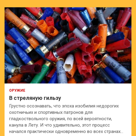
с
к
ОРУЖИЕ
В стреляную гильзу
Грустно осознавать, что эпоха изобилия недорогих
охотничьих и спортивных патронов для
гладкоствольного оружия, по всей вероятности,
канула в Лету. И что удивительно, этот процесс
начался практически одновременно во всех странах…