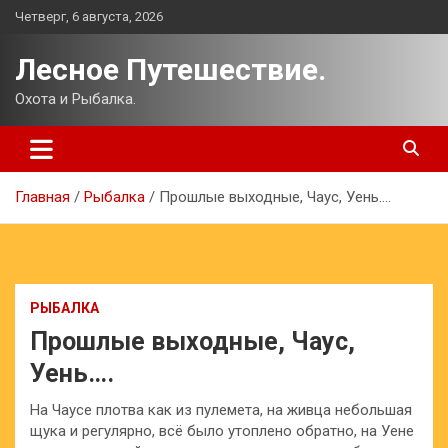
Перейти
Четверг, 6 августа, 2026
к
содержимому
Лесное Путешествие.
Охота и Рыбалка.
Главная
Рыбалка
Прошлые выходные, Чаус, Уень….
РЫБАЛКА
Прошлые выходные, Чаус,
Уень….
На Чаусе плотва как из пулемета, на живца небольшая
щука и регулярно, всё было утоплено обратно, на Уене