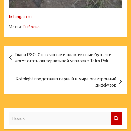
fishingsib.ru
Метки:
Рыбалка
Навигация
Глава РЭО: Стеклянные и пластиковые бутылки
по
могут стать альтернативой упаковке Tetra Pak
записям
Rotolight представил первый в мире электронный
диффузор
П
о
и