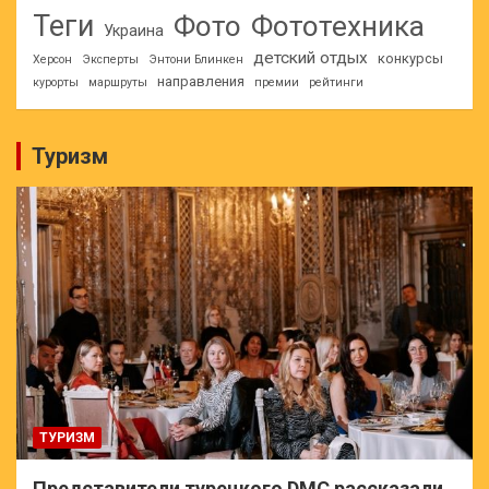
Теги
Фото
Фототехника
Украина
детский отдых
конкурсы
Херсон
Эксперты
Энтони Блинкен
направления
курорты
маршруты
премии
рейтинги
Туризм
ТУРИЗМ
Представители турецкого DMC рассказали