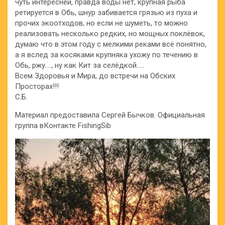
чуть интересней, правда воды нет, крупная рыба
ретируется в Обь, шнур забивается грязью из пуха и
прочих экоотходов, но если не шуметь, то можно
реализовать несколько редких, но мощных поклёвок,
думаю что в этом году с мелкими реками всё понятно,
а я вслед за косяками крупняка ухожу по течению в
Обь, ржу…., ну как Кит за селёдкой…..
Всем Здоровья и Мира, до встречи на Обских
Просторах!!!
С.Б.
Материал предоставила Сергей Бычков. Официальная
группа вКонтакте FishingSib