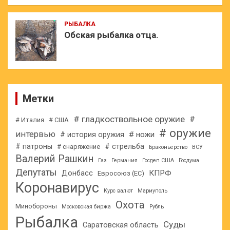
РЫБАЛКА
Обская рыбалка отца.
Метки
# гладкоствольное оружие
#
# Италия
# США
# оружие
интервью
# ножи
# история оружия
# патроны
# стрельба
# снаряжение
Браконьерство
ВСУ
Валерий Рашкин
Газ
Германия
Госдеп США
Госдума
Депутаты
КПРФ
Донбасс
Евросоюз (ЕС)
Коронавирус
Курс валют
Мариуполь
Охота
Минобороны
Московская биржа
Рубль
Рыбалка
Суды
Саратовская область