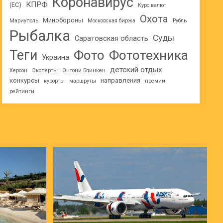
Коронавирус
КПРФ
(ЕС)
Курс валют
Охота
Минобороны
Мариуполь
Московская биржа
Рубль
Рыбалка
Суды
Саратовская область
Теги
Фото
Фототехника
Украина
детский отдых
Херсон
Эксперты
Энтони Блинкен
конкурсы
направления
курорты
маршруты
премии
рейтинги