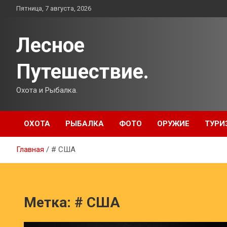
Перейти
Пятница, 7 августа, 2026
к
содержимому
Лесное
Путешествие.
Охота и Рыбалка.
ОХОТА
РЫБАЛКА
ФОТО
ОРУЖИЕ
ТУРИ
Главная
# США
Метка:
# США