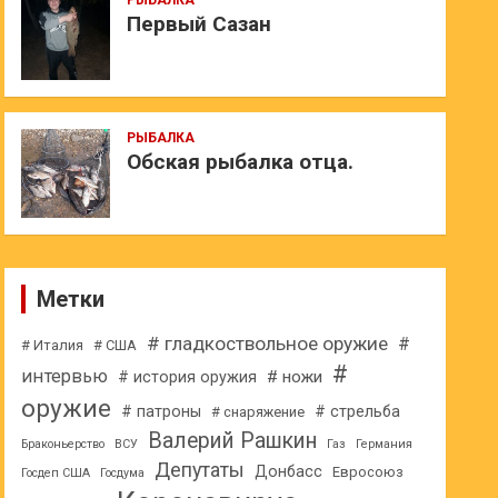
РЫБАЛКА
Первый Сазан
РЫБАЛКА
Обская рыбалка отца.
Метки
# гладкоствольное оружие
#
# Италия
# США
#
интервью
# ножи
# история оружия
оружие
# патроны
# стрельба
# снаряжение
Валерий Рашкин
Браконьерство
ВСУ
Газ
Германия
Депутаты
Донбасс
Евросоюз
Госдеп США
Госдума