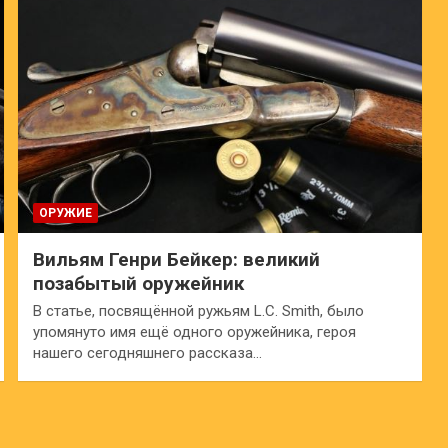
ОРУЖИЕ
Вильям Генри Бейкер: великий
позабытый оружейник
В статье, посвящённой ружьям L.C. Smith, было
упомянуто имя ещё одного оружейника, героя
нашего сегодняшнего рассказа…