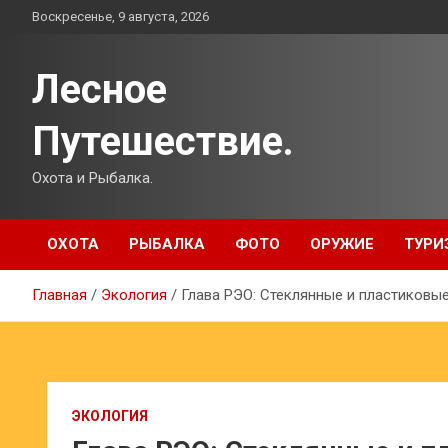
Перейти
Воскресенье, 9 августа, 2026
к
содержимому
Лесное
Путешествие.
Охота и Рыбалка.
ОХОТА
РЫБАЛКА
ФОТО
ОРУЖИЕ
ТУРИ
Главная
Экология
Глава РЭО: Стеклянные и пластиковые
ЭКОЛОГИЯ