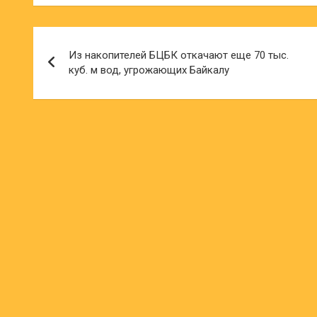
Навигация
Из накопителей БЦБК откачают еще 70 тыс.
по
куб. м вод, угрожающих Байкалу
записям