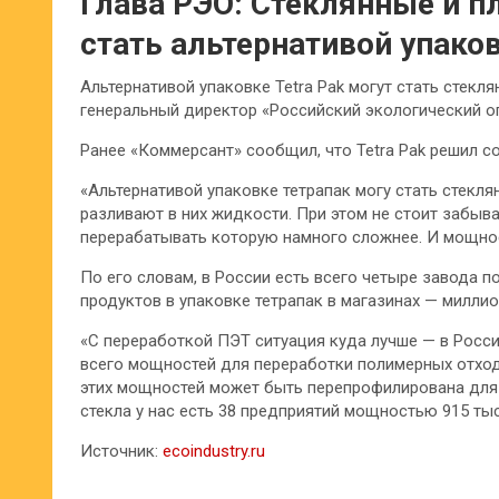
Глава РЭО: Стеклянные и п
стать альтернативой упаков
Альтернативой упаковке Tetra Pak могут стать стекл
генеральный директор «Российский экологический о
Ранее «Коммерсант» сообщил, что Tetra Pak решил с
«Альтернативой упаковке тетрапак могу стать стекл
разливают в них жидкости. При этом не стоит забыва
перерабатывать которую намного сложнее. И мощносте
По его словам, в России есть всего четыре завода п
продуктов в упаковке тетрапак в магазинах — миллио
«С переработкой ПЭТ ситуация куда лучше — в Росси
всего мощностей для переработки полимерных отходо
этих мощностей может быть перепрофилирована для 
стекла у нас есть 38 предприятий мощностью 915 тыс
Источник:
ecoindustry.ru