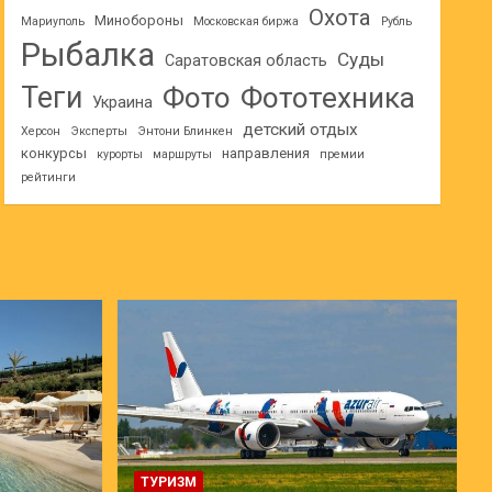
Охота
Минобороны
Мариуполь
Московская биржа
Рубль
Рыбалка
Суды
Саратовская область
Теги
Фото
Фототехника
Украина
детский отдых
Херсон
Эксперты
Энтони Блинкен
конкурсы
направления
курорты
маршруты
премии
рейтинги
ТУРИЗМ