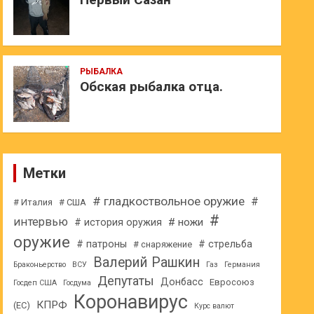
РЫБАЛКА
Обская рыбалка отца.
Метки
# гладкоствольное оружие
#
# Италия
# США
#
интервью
# ножи
# история оружия
оружие
# патроны
# стрельба
# снаряжение
Валерий Рашкин
Браконьерство
ВСУ
Газ
Германия
Депутаты
Донбасс
Евросоюз
Госдеп США
Госдума
Коронавирус
КПРФ
(ЕС)
Курс валют