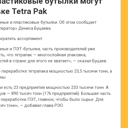
ластиковые бутылки могут
ке Tetra Pak
янные и пластиковые бутылки. Об этом сообщает
ператор» Дениса Буцаева.
ократить ассортимент.
янные и ПЭТ-бутылки, часть производителей уже
ть, что тетрапак — многослойная упаковка,
й в стране для этого не хватает», — сказал Буцаев.
о переработке тетрапака мощностью 23,5 тысячи тонн, а
ны.
и есть 23 предприятия мощностью 233 тысячи тонн. А
в — 890 тысяч тонн (176 предприятий). Большая часть
переработки ПЭТ, главное, чтобы было сырье. Для
яч тонн», — добавил глава РЭО.