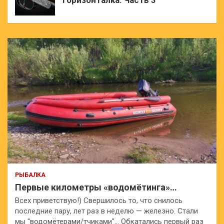
горизонталка. Часть 3
РЫБАЛКА
Первые километры «водомётинга»…
Всех приветствую!) Свершилось то, что снилось
последние пару, лет раз в неделю — железно. Стали
мы "водомётерами/тчиками"… Обкатались первый раз