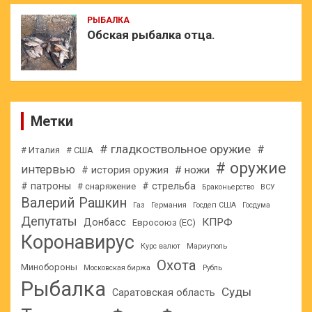
РЫБАЛКА
Обская рыбалка отца.
Метки
# гладкоствольное оружие
#
# Италия
# США
# оружие
интервью
# ножи
# история оружия
# патроны
# стрельба
# снаряжение
Браконьерство
ВСУ
Валерий Рашкин
Газ
Германия
Госдеп США
Госдума
Депутаты
КПРФ
Донбасс
Евросоюз (ЕС)
Коронавирус
Курс валют
Мариуполь
Охота
Минобороны
Московская биржа
Рубль
Рыбалка
Суды
Саратовская область