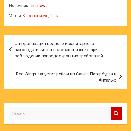
Источник:
trn-news
Метки:
Коронавирус
,
Теги
Навигация
Синхронизация водного и санитарного
по
законодательства возможна только при
соблюдении природоохранных требований
записям
Red Wings запустит рейсы из Санкт-Петербурга в
Анталью
П
о
и
с