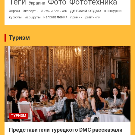
Теги
Фото
Фототехника
Украина
детский отдых
конкурсы
Херсон
Эксперты
Энтони Блинкен
направления
курорты
маршруты
премии
рейтинги
Туризм
ТУРИЗМ
Представители турецкого DMC рассказали