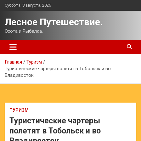
Перейти
Суббота, 8 августа, 2026
к
содержимому
Лесное Путешествие.
Охота и Рыбалка.
Главная
Туризм
Туристические чартеры полетят в Тобольск и во
Владивосток
ТУРИЗМ
Туристические чартеры
полетят в Тобольск и во
Владивосток