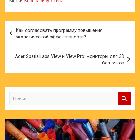
Метки:
Коронавирус
,
Теги
Навигация
Как согласовать программу повышения
по
экологической эффективности?
записям
Acer SpatialLabs View и View Pro: мониторы для 3D
без очков
П
о
и
с
к