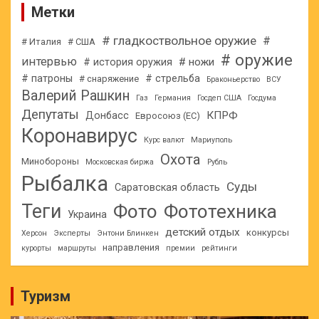
Метки
# гладкоствольное оружие
#
# Италия
# США
# оружие
интервью
# ножи
# история оружия
# патроны
# стрельба
# снаряжение
Браконьерство
ВСУ
Валерий Рашкин
Газ
Германия
Госдеп США
Госдума
Депутаты
КПРФ
Донбасс
Евросоюз (ЕС)
Коронавирус
Курс валют
Мариуполь
Охота
Минобороны
Московская биржа
Рубль
Рыбалка
Суды
Саратовская область
Теги
Фото
Фототехника
Украина
детский отдых
конкурсы
Херсон
Эксперты
Энтони Блинкен
направления
курорты
маршруты
премии
рейтинги
Туризм