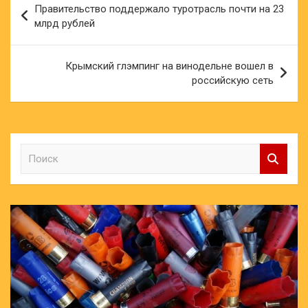
Правительство поддержало туротрасль почти на 23
по
млрд рублей
записям
Крымский глэмпинг на винодельне вошел в
российскую сеть
П
о
и
с
к