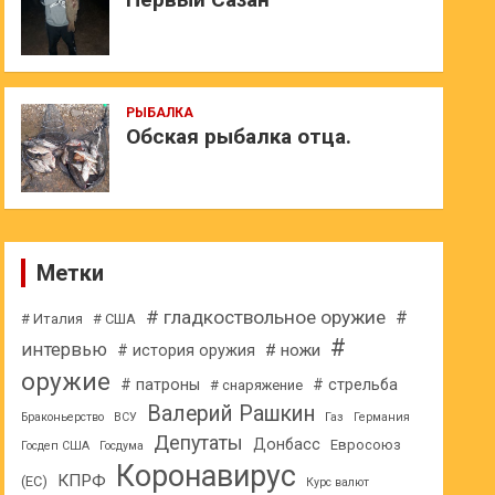
РЫБАЛКА
Обская рыбалка отца.
Метки
# гладкоствольное оружие
#
# Италия
# США
#
интервью
# ножи
# история оружия
оружие
# патроны
# стрельба
# снаряжение
Валерий Рашкин
Браконьерство
ВСУ
Газ
Германия
Депутаты
Донбасс
Евросоюз
Госдеп США
Госдума
Коронавирус
КПРФ
(ЕС)
Курс валют