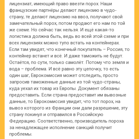
лицензиат, имеющий право ввезти порох. Наши
французские партнёры делают лицензию в чудо-
страну, те делают лицензию на ввоз, получают свой
замечательный порох, потом продают его нам по той
же схеме. Но сейчас так нельзя. И ещё какая-то
логистика должна быть, ведь во всей этой схеме и при
всех лицензиях можно тупо встать на контейнерах.
Если там увидят, что конечный покупатель – Россия, то
контейнер встанет и всё. И даже таможить не будут.
Остаётся, по сути, только самолёт. Потому что земля и
вода – проблема. И всё равно эту цепочку, то есть
один шаг, Еврокомиссия может отследить, просто
запросив таможенные данные из той чудо-страны,
куда уехал их товар из Европы. Документ обязаны
предоставить. Если страна предоставит им вывозные
данные, то Еврокомиссия увидит, что тот порох, на
вывоз которого из Франции они дали разрешение, эту
страну покинул и отправился в Российскую
Федерацию. Соответственно, производитель пороха
за ненадлежащее исполнение санкций получит
проблемы.