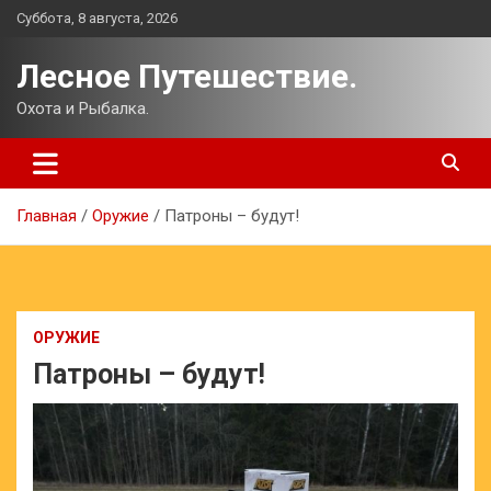
Перейти
Суббота, 8 августа, 2026
к
содержимому
Лесное Путешествие.
Охота и Рыбалка.
Главная
Оружие
Патроны – будут!
ОРУЖИЕ
Патроны – будут!