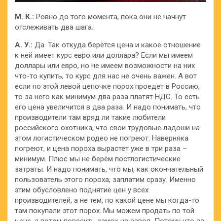
М. К.:
Ровно до того момента, пока они не начнут
отслеживать два шага.
А. У.:
Да. Так откуда берётся цена и какое отношение
к ней имеет курс евро или доллара? Если мы имеем
доллары или евро, но не имеем возможности на них
что-то купить, то курс для нас не очень важен. А вот
если по этой левой цепочке порох проедет в Россию,
то за него как минимум два раза платят НДС. То есть
его цена увеличится в два раза. И надо понимать, что
производители там вряд ли такие любители
российского охотника, что свои трудовые ладоши на
этом логистическом родео не погреют. Наверняка
погреют, и цена пороха вырастет уже в три раза –
минимум. Плюс мы не берём постлогистические
затраты. И надо понимать, что мы, как окончательный
пользователь этого пороха, заплатим сразу. Именно
этим обусловлено поднятие цен у всех
производителей, а не тем, по какой цене мы когда-то
там покупали этот порох. Мы можем продать по той
цене, а потом повесить замок на завод. Потому что за