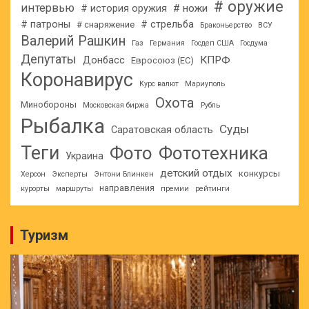
# оружие
интервью
# ножи
# история оружия
# патроны
# стрельба
# снаряжение
Браконьерство
ВСУ
Валерий Рашкин
Газ
Германия
Госдеп США
Госдума
Депутаты
КПРФ
Донбасс
Евросоюз (ЕС)
Коронавирус
Курс валют
Мариуполь
Охота
Минобороны
Московская биржа
Рубль
Рыбалка
Суды
Саратовская область
Теги
Фото
Фототехника
Украина
детский отдых
конкурсы
Херсон
Эксперты
Энтони Блинкен
направления
курорты
маршруты
премии
рейтинги
Туризм