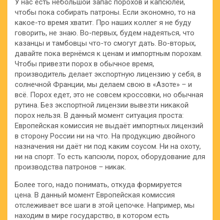
У нас есть небольшой запас порохов и капсюлей,
чтобы пока собирать патроны. Если экономно, то на
какое-то время хватит. Про наших коллег я не буду
говорить, не знаю. Во-первых, будем надеяться, что
казанцы и тамбовцы что-то смогут дать. Во-вторых,
давайте пока вернёмся к ценам и импортным порохам.
Чтобы привезти порох в обычное время,
производитель делает экспортную лицензию у себя, в
солнечной Франции, мы делаем свою в «Азоте» – и
всё. Порох едет, это не совсем кроссовки, но обычная
рутина. Без экспортной лицензии вывезти никакой
порох нельзя. В данный момент ситуация проста:
Европейская комиссия не выдаёт импортных лицензий
в сторону России ни на что. На продукцию двойного
назначения ни даёт ни под каким соусом. Ни на охоту,
ни на спорт. То есть капсюли, порох, оборудование для
производства патронов – никак.
Более того, надо понимать, откуда формируется
цена. В данный момент Европейская комиссия
отслеживает все шаги в этой цепочке. Например, мы
находим в мире государство, в котором есть