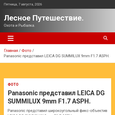
Перейти
Пятница, 7 августа, 2026
к
содержимому
Лесное Путешествие.
Охота и Рыбалка.
Главная
Фото
Panasonic представил LEICA DG SUMMILUX 9mm F1.7 ASPH.
ФОТО
Panasonic представил LEICA DG
SUMMILUX 9mm F1.7 ASPH.
Panasonic представил широкоугольный фикс-объектив