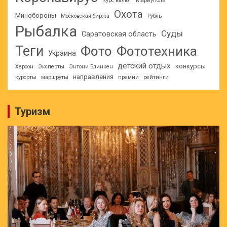
Курс валют
Мариуполь
Охота
Минобороны
Московская биржа
Рубль
Рыбалка
Суды
Саратовская область
Теги
Фото
Фототехника
Украина
детский отдых
конкурсы
Херсон
Эксперты
Энтони Блинкен
направления
курорты
маршруты
премии
рейтинги
Туризм