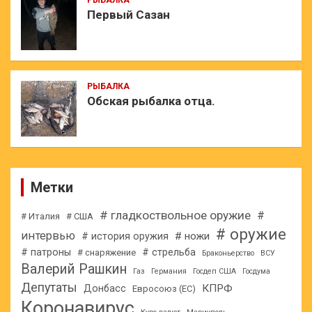
РЫБАЛКА
Первый Сазан
РЫБАЛКА
Обская рыбалка отца.
Метки
# гладкоствольное оружие
#
# Италия
# США
# оружие
интервью
# ножи
# история оружия
# патроны
# стрельба
# снаряжение
Браконьерство
ВСУ
Валерий Рашкин
Газ
Германия
Госдеп США
Госдума
Депутаты
КПРФ
Донбасс
Евросоюз (ЕС)
Коронавирус