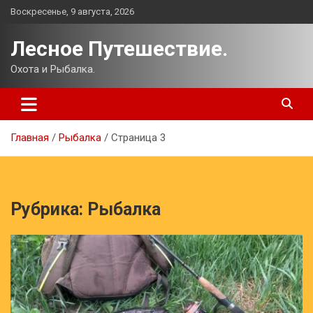
Перейти
Воскресенье, 9 августа, 2026
к
содержимому
Лесное Путешествие.
Охота и Рыбалка.
Главная
Рыбалка
Страница 3
Рубрика:
Рыбалка