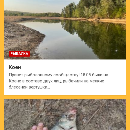
РЫБАЛКА
Коен
Привет рыболовному сообществу! 18.05 были на
Коене в составе двух лиц, рыбачили на мелкие
блесенки вертушки…