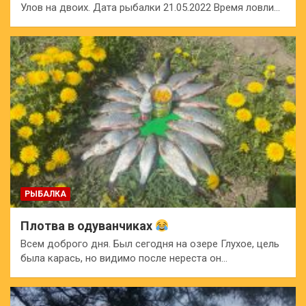
Улов на двоих. Дата рыбалки 21.05.2022 Время ловли…
РЫБАЛКА
Плотва в одуванчиках
Всем доброго дня. Был сегодня на озере Глухое, цель
была карась, но видимо после нереста он…