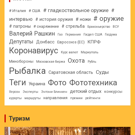
# гладкоствольное оружие
#
# Италия
# США
# оружие
интервью
# ножи
# история оружия
# патроны
# стрельба
# снаряжение
Браконьерство
ВСУ
Валерий Рашкин
Газ
Германия
Госдеп США
Госдума
Депутаты
КПРФ
Донбасс
Евросоюз (ЕС)
Коронавирус
Курс валют
Мариуполь
Охота
Минобороны
Московская биржа
Рубль
Рыбалка
Суды
Саратовская область
Теги
Фото
Фототехника
Украина
детский отдых
конкурсы
Херсон
Эксперты
Энтони Блинкен
направления
курорты
маршруты
премии
рейтинги
Туризм