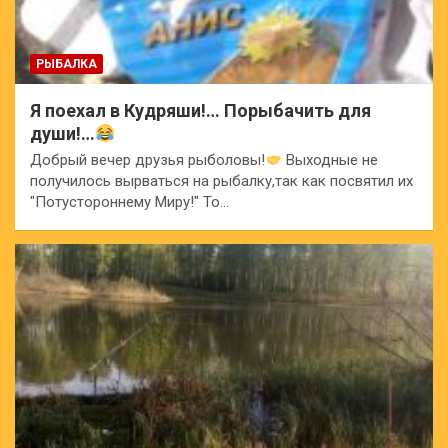
РЫБАЛКА
Я поехал в Кудряши!… Порыбачить для
души!…
Добрый вечер друзья рыболовы!
Выходные не
получилось вырваться на рыбалку,так как посвятил их
"Потустороннему Миру!" То…